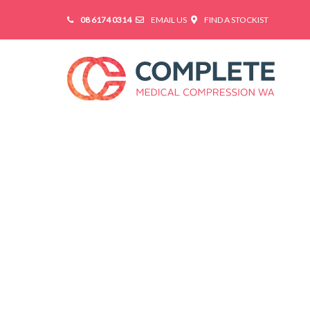
08 6174 0314
EMAIL US
FIND A STOCKIST
Done