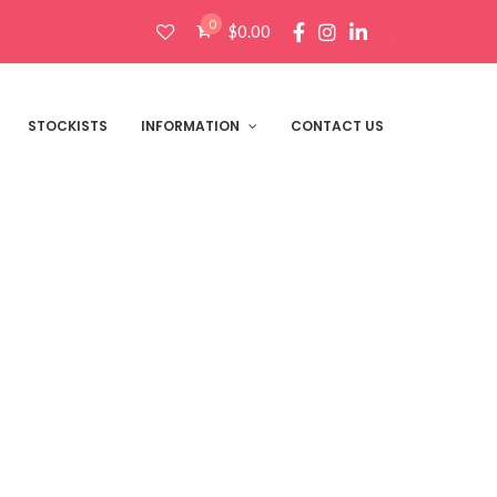
0
$
0.00
Products
search
 elit
STOCKISTS
INFORMATION
CONTACT US