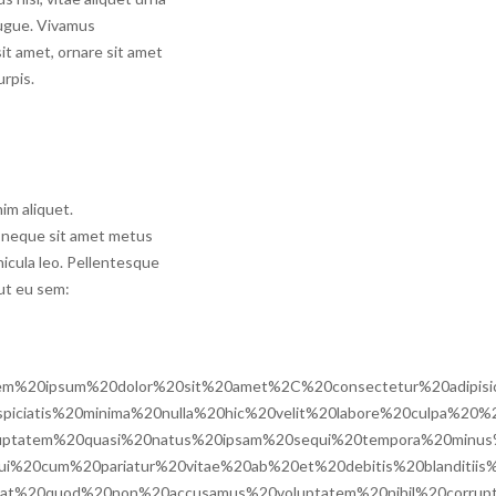
augue. Vivamus
it amet, ornare sit amet
urpis.
nim aliquet.
s neque sit amet metus
hicula leo. Pellentesque
 ut eu sem:
m%20ipsum%20dolor%20sit%20amet%2C%20consectetur%20adipis
iciatis%20minima%20nulla%20hic%20velit%20labore%20culpa%2
ptatem%20quasi%20natus%20ipsam%20sequi%20tempora%20min
%20cum%20pariatur%20vitae%20ab%20et%20debitis%20blanditi
t%20quod%20non%20accusamus%20voluptatem%20nihil%20corrup