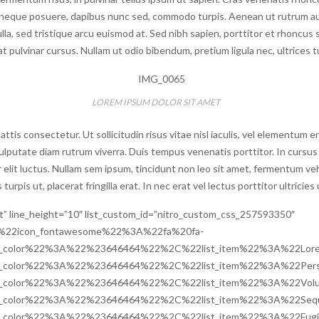
s neque posuere, dapibus nunc sed, commodo turpis. Aenean ut rutrum 
a, sed tristique arcu euismod at. Sed nibh sapien, porttitor et rhoncus s
 at pulvinar cursus. Nullam ut odio bibendum, pretium ligula nec, ultrices t
LOREM IPSUM DOLOR SIT AMET
tis consectetur. Ut sollicitudin risus vitae nisl iaculis, vel elementum e
ulputate diam rutrum viverra. Duis tempus venenatis porttitor. In cursu
 elit luctus. Nullam sem ipsum, tincidunt non leo sit amet, fermentum ve
urpis ut, placerat fringilla erat. In nec erat vel lectus porttitor ultricies
list” line_height=”10″ list_custom_id=”nitro_custom_css_257593350″
B%22icon_fontawesome%22%3A%22fa%20fa-
_color%22%3A%22%23646464%22%2C%22list_item%22%3A%22Lore
_color%22%3A%22%23646464%22%2C%22list_item%22%3A%22Persp
_color%22%3A%22%23646464%22%2C%22list_item%22%3A%22Volu
_color%22%3A%22%23646464%22%2C%22list_item%22%3A%22Sequi
_color%22%3A%22%23646464%22%2C%22list_item%22%3A%22Fugia