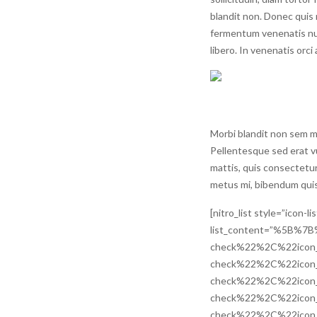
blandit non. Donec qui
fermentum venenatis null
libero. In venenatis orci
Morbi blandit non sem mat
Pellentesque sed erat v
mattis, quis consectetur
metus mi, bibendum quis t
[nitro_list style=”icon-
list_content=”%5B%7
check%22%2C%22icon
check%22%2C%22icon
check%22%2C%22icon
check%22%2C%22icon
check%22%2C%22icon