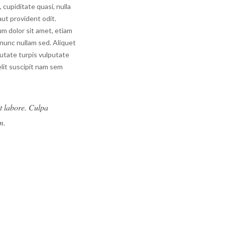
cupiditate quasi, nulla
aut provident odit.
m dolor sit amet, etiam
nunc nullam sed. Aliquet
putate turpis vulputate
lit suscipit nam sem
it labore. Culpa
m.