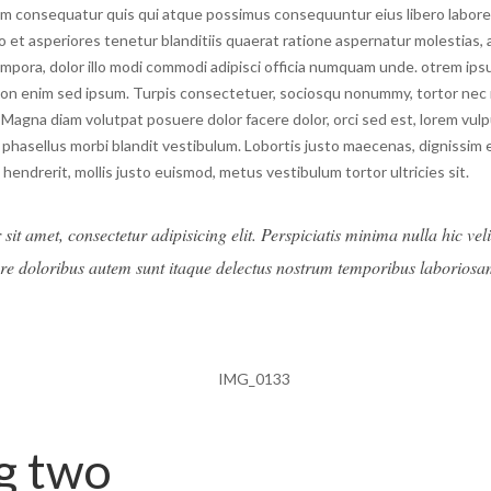
m consequatur quis qui atque possimus consequuntur eius libero labore, 
to et asperiores tenetur blanditiis quaerat ratione aspernatur molestias, 
mpora, dolor illo modi commodi adipisci officia numquam unde. otrem ipsu
on enim sed ipsum. Turpis consectetuer, sociosqu nonummy, tortor nec 
Magna diam volutpat posuere dolor facere dolor, orci sed est, lorem vul
phasellus morbi blandit vestibulum. Lobortis justo maecenas, dignissim e
 hendrerit, mollis justo euismod, metus vestibulum tortor ultricies sit.
it amet, consectetur adipisicing elit. Perspiciatis minima nulla hic vel
e doloribus autem sunt itaque delectus nostrum temporibus laboriosa
g two