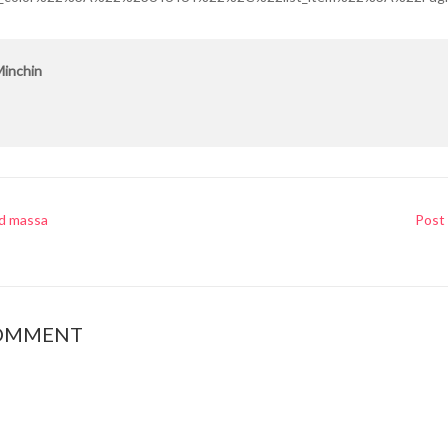
Minchin
id massa
Post 
COMMENT