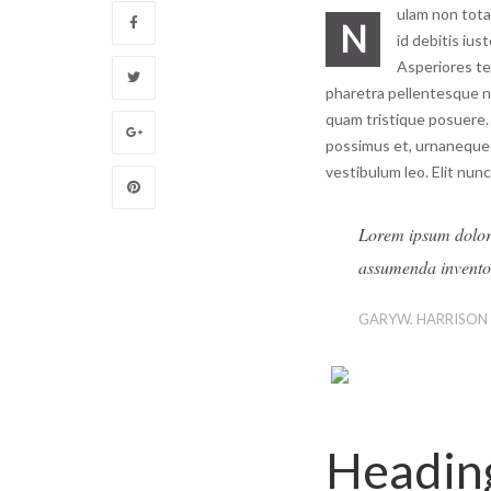
ulam non tota
N
id debitis ius
Asperiores te
pharetra pellentesque n
quam tristique posuere. 
possimus et, urnaneque 
vestibulum leo. Elit nunc
Lorem ipsum dolor s
assumenda inventor
GARYW. HARRISON
Headin