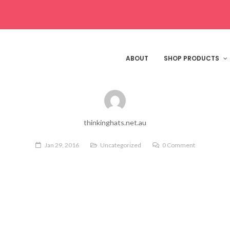
c gravida sem maximus
ABOUT
SHOP PRODUCTS
thinkinghats.net.au
Jan 29, 2016
Uncategorized
0 Comment